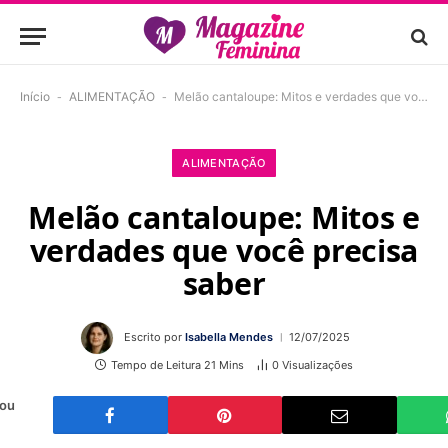
Início
-
ALIMENTAÇÃO
-
Melão cantaloupe: Mitos e verdades que você precisa saber
ALIMENTAÇÃO
Melão cantaloupe: Mitos e
verdades que você precisa
saber
Escrito por
Isabella Mendes
12/07/2025
Tempo de Leitura 21 Mins
0
Visualizações
 ou