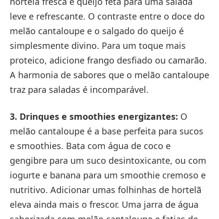
hortelã fresca e queijo feta para uma salada
leve e refrescante. O contraste entre o doce do
melão cantaloupe e o salgado do queijo é
simplesmente divino. Para um toque mais
proteico, adicione frango desfiado ou camarão.
A harmonia de sabores que o melão cantaloupe
traz para saladas é incomparável.
3. Drinques e smoothies energizantes:
O
melão cantaloupe é a base perfeita para sucos
e smoothies. Bata com água de coco e
gengibre para um suco desintoxicante, ou com
iogurte e banana para um smoothie cremoso e
nutritivo. Adicionar umas folhinhas de hortelã
eleva ainda mais o frescor. Uma jarra de água
saborizada com melão cantaloupe e fatias de