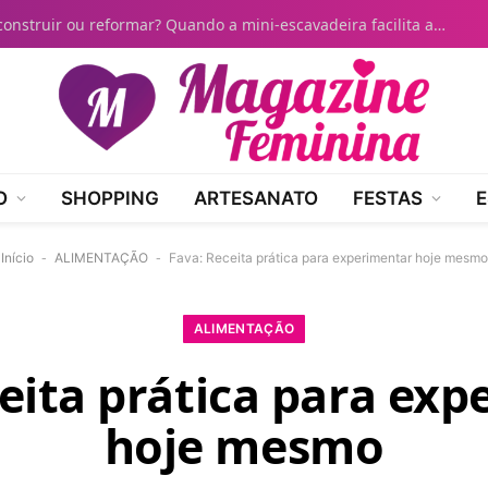
Vai construir ou reformar? Quando a mini-escavadeira facilita a preparação do terreno
O
SHOPPING
ARTESANATO
FESTAS
E
Início
-
ALIMENTAÇÃO
-
Fava: Receita prática para experimentar hoje mesmo
ALIMENTAÇÃO
eita prática para ex
hoje mesmo