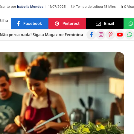
Escrito por
Isabella Mendes
11/07/2025
Tempo de Leitura 18 Mins
0
Visu
ilha
Facebook
Pinterest
Email
Facebook
Instagram
Pinterest
YouTube
Wha
Não perca nada! Siga a Magazine Feminina