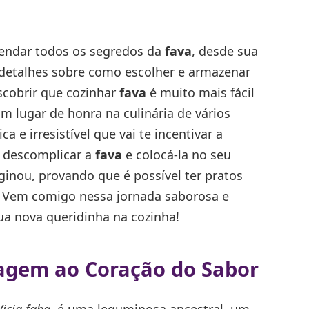
endar todos os segredos da
fava
, desde sua
os detalhes sobre como escolher e armazenar
scobrir que cozinhar
fava
é muito mais fácil
m lugar de honra na culinária de vários
ca e irresistível que vai te incentivar a
descomplicar a
fava
e colocá-la no seu
inou, provando que é possível ter pratos
. Vem comigo nessa jornada saborosa e
ua nova queridinha na cozinha!
agem ao Coração do Sabor
Vicia faba
, é uma leguminosa ancestral, um