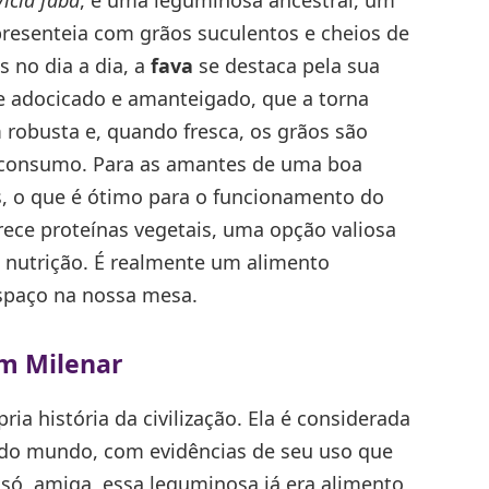
presenteia com grãos suculentos e cheios de
 no dia a dia, a
fava
se destaca pela sua
e adocicado e amanteigado, que a torna
 robusta e, quando fresca, os grãos são
o consumo. Para as amantes de uma boa
s, o que é ótimo para o funcionamento do
rece proteínas vegetais, uma opção valiosa
e nutrição. É realmente um alimento
spaço na nossa mesa.
em Milenar
ia história da civilização. Ela é considerada
 do mundo, com evidências de seu uso que
só, amiga, essa leguminosa já era alimento