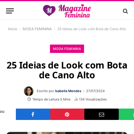
Início
-
MODA FEMININA
-
25 Ideias de Look com Bota de Cano Alto
MODA FEMININA
25 Ideias de Look com Bota
de Cano Alto
Escrito por
Isabella Mendes
27/07/2024
Tempo de Leitura 5 Mins
134
Visualizações
 ou