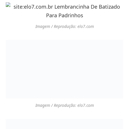
Isabella Mendes
Site/Blog
Sou Isabella Mendes, apaixonada
por moda e empoderamento
feminino. Crio conteúdo autêntico
para inspirar outras mulheres a
abraçarem seu estilo único e se
sentirem confiantes. Aqui,
celebramos cada detalhe que faz
você brilhar!
POSTS ESPECIAIS
QUE VOCÊ VAI AMAR!