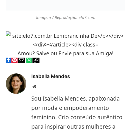
80 Ideias de Lembrancinha Chá De Bebe Em Eva
#Lindos
21/01/2025