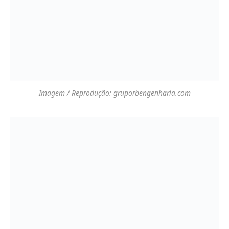
Imagem / Reprodução: gruporbengenharia.com
Imagem / Reprodução: decoracaoparaimoveis.com
Imagem / Reprodução: blogdadecoracao.com