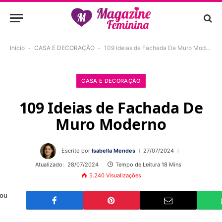
Início
-
CASA E DECORAÇÃO
-
109 Ideias de Fachada De Muro Moderno
CASA E DECORAÇÃO
109 Ideias de Fachada De
Muro Moderno
Escrito por
Isabella Mendes
27/07/2024
Atualizado:
28/07/2024
Tempo de Leitura 18 Mins
5.240
Visualizações
 ou