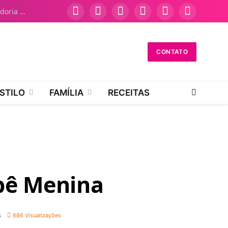
Como Falar no Atendimento Dasa: Guia Definitivo da Ouvidoria NAV
Facebook
Instagram
Pinterest
YouTube
WhatsApp
TikTok
CONTATO
STILO
FAMÍLIA
RECEITAS
ebê Menina
s
686
Visualizações