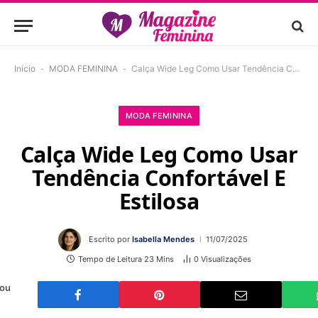
Início
-
MODA FEMININA
-
Calça Wide Leg Como Usar Tendência Confortável E Estilosa
MODA FEMININA
Calça Wide Leg Como Usar
Tendência Confortável E
Estilosa
Escrito por
Isabella Mendes
11/07/2025
Tempo de Leitura 23 Mins
0
Visualizações
 ou