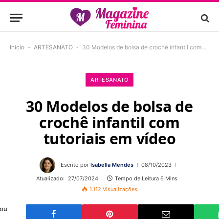
Início
-
ARTESANATO
-
30 Modelos de bolsa de crochê infantil com tutoriais em vídeo
ARTESANATO
30 Modelos de bolsa de
crochê infantil com
tutoriais em vídeo
Escrito por
Isabella Mendes
08/10/2023
Atualizado:
27/07/2024
Tempo de Leitura 6 Mins
1.112
Visualizações
 ou