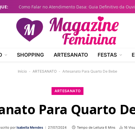
QUE:
O
SHOPPING
ARTESANATO
FESTAS
E
Início
-
ARTESANATO
-
Artesanato Para Quarto De Bebe
ARTESANATO
anato Para Quarto D
scrito por
Isabella Mendes
27/07/2024
Tempo de Leitura 6 Mins
16
Visu