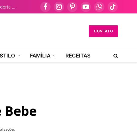
Como Falar no Atendimento Dasa: Guia Definitivo da Ouvidoria NAV
Facebook
Instagram
Pinterest
YouTube
WhatsApp
TikTok
CONTATO
STILO
FAMÍLIA
RECEITAS
e Bebe
alizações