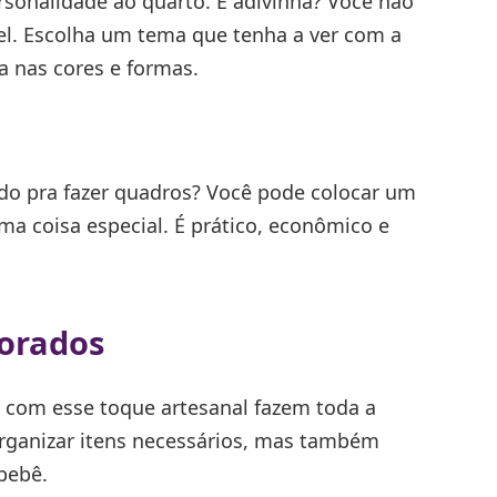
rsonalidade ao quarto. E adivinha? Você não
ível. Escolha um tema que tenha a ver com a
a nas cores e formas.
ado pra fazer quadros? Você pode colocar um
a coisa especial. É prático, econômico e
corados
s com esse toque artesanal fazem toda a
organizar itens necessários, mas também
bebê.