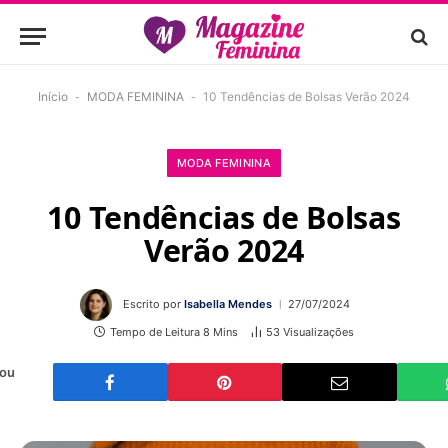
Início
-
MODA FEMININA
-
10 Tendências de Bolsas Verão 2024
MODA FEMININA
10 Tendências de Bolsas
Verão 2024
Escrito por
Isabella Mendes
27/07/2024
Tempo de Leitura 8 Mins
53
Visualizações
 ou