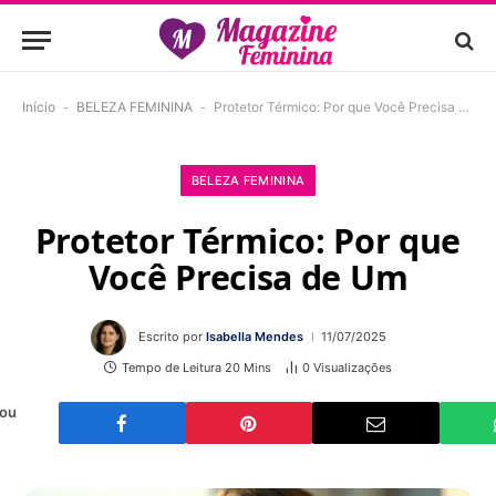
Início
-
BELEZA FEMININA
-
Protetor Térmico: Por que Você Precisa de Um
BELEZA FEMININA
Protetor Térmico: Por que
Você Precisa de Um
Escrito por
Isabella Mendes
11/07/2025
Tempo de Leitura 20 Mins
0
Visualizações
 ou