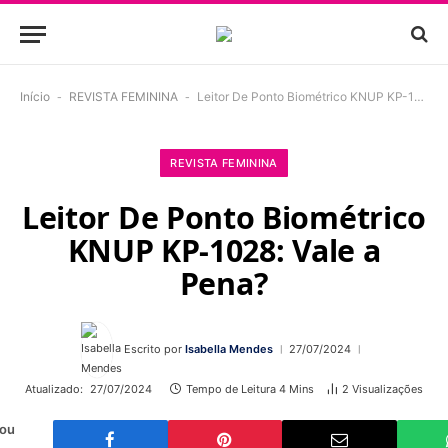
Início
-
REVISTA FEMININA
-
Leitor De Ponto Biométrico KNUP KP-1028: Vale a Pena?
REVISTA FEMININA
Leitor De Ponto Biométrico
KNUP KP-1028: Vale a
Pena?
Escrito por
Isabella Mendes
27/07/2024
Atualizado:
27/07/2024
Tempo de Leitura 4 Mins
2
Visualizações
 ou