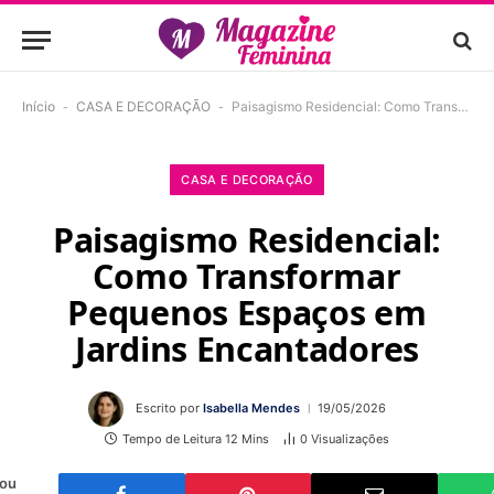
Início
-
CASA E DECORAÇÃO
-
Paisagismo Residencial: Como Transformar Pequenos Espaços em Jardins Encantadores
CASA E DECORAÇÃO
Paisagismo Residencial:
Como Transformar
Pequenos Espaços em
Jardins Encantadores
Escrito por
Isabella Mendes
19/05/2026
Tempo de Leitura 12 Mins
0
Visualizações
 ou