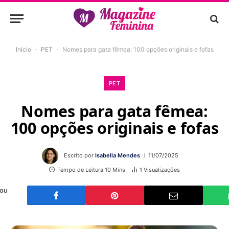
Início
-
PET
-
Nomes para gata fêmea: 100 opções originais e fofas
PET
Nomes para gata fêmea:
100 opções originais e fofas
Escrito por
Isabella Mendes
11/07/2025
Tempo de Leitura 10 Mins
1
Visualizações
 ou