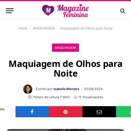
Início
-
MAQUIAGEM
-
Maquiagem de Olhos para Noite
MAQUIAGEM
Maquiagem de Olhos para
Noite
Escrito por
Isabella Mendes
05/08/2024
Tempo de Leitura 7 Mins
12
Visualizações
 ou