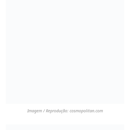
Imagem / Reprodução: eatnbougie.com
Imagem:
fashion woman look with cowboy boots pinterest.com
Imagem / Reprodução: enibbana.com