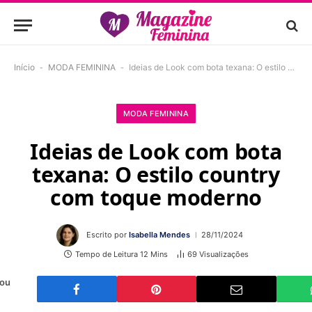
Início
-
MODA FEMININA
-
Ideias de Look com bota texana: O estilo country com toque moderno
MODA FEMININA
Ideias de Look com bota
texana: O estilo country
com toque moderno
Escrito por
Isabella Mendes
28/11/2024
Tempo de Leitura 12 Mins
69
Visualizações
 ou