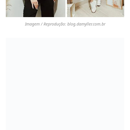
Imagem / Reprodução: blog.damyller.com.br