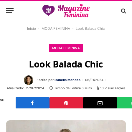
Início
-
MODA FEMININA
-
Look Balada Chic
MODA FEMININA
Look Balada Chic
Escrito por
Isabella Mendes
06/01/2024
Atualizado:
27/07/2024
Tempo de Leitura 6 Mins
10
Visualizações
 ou