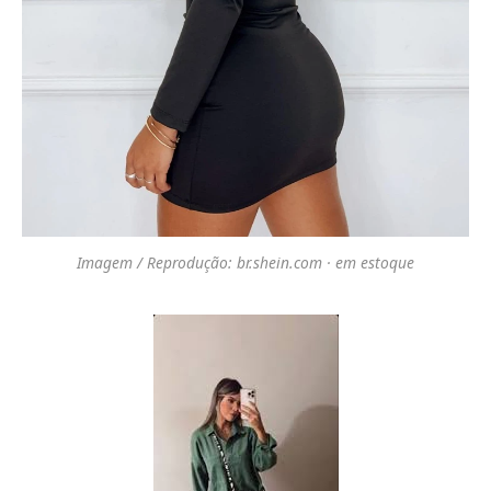
Imagem / Reprodução: br.shein.com · em estoque