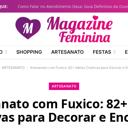
QUE:
O
SHOPPING
ARTESANATO
FESTAS
E
-
ARTESANATO
-
Artesanato com Fuxico: 82+ Ideias Criativas para Decorar e E
ARTESANATO
nato com Fuxico: 82+
vas para Decorar e En