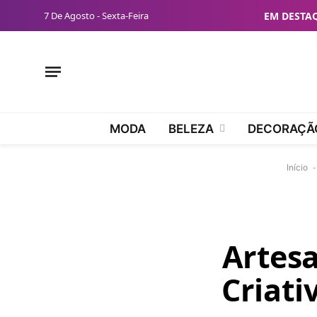
7 De Agosto - Sexta-Feira
EM DESTA
MODA
BELEZA
DECORAÇÃ
Início
Artesa
Criati