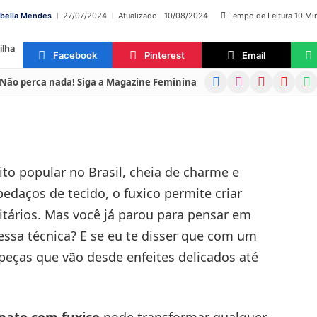
abella Mendes
27/07/2024
Atualizado:
10/08/2024
Tempo de Leitura 10 Mi
ilha
Facebook
Pinterest
Email
Facebook
Instagram
Pinterest
YouTube
Wha
Não perca nada! Siga a Magazine Feminina
to popular no Brasil, cheia de charme e
pedaços de tecido, o fuxico permite criar
litários. Mas você já parou para pensar em
essa técnica? E se eu te disser que com um
 peças que vão desde enfeites delicados até