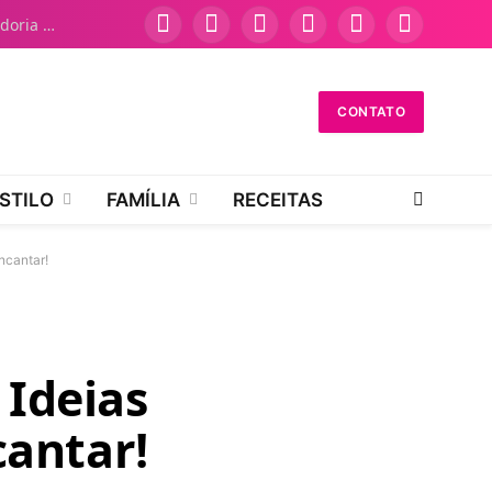
Como Falar no Atendimento Dasa: Guia Definitivo da Ouvidoria NAV
Facebook
Instagram
Pinterest
YouTube
WhatsApp
TikTok
CONTATO
STILO
FAMÍLIA
RECEITAS
ncantar!
 Ideias
cantar!