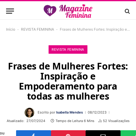
Início
-
REVISTA FEMININA
-
Frases de Mulheres Fortes: Inspiração e Empoderamento para todas as mulheres
REVISTA FEMININA
Frases de Mulheres Fortes:
Inspiração e
Empoderamento para
todas as mulheres
Escrito por
Isabella Mendes
08/12/2023
Atualizado:
27/07/2024
Tempo de Leitura 6 Mins
52
Visualizações
 ou