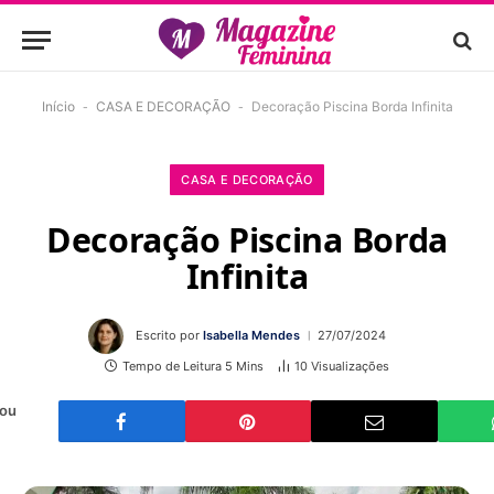
Início
-
CASA E DECORAÇÃO
-
Decoração Piscina Borda Infinita
CASA E DECORAÇÃO
Decoração Piscina Borda
Infinita
Escrito por
Isabella Mendes
27/07/2024
Tempo de Leitura 5 Mins
10
Visualizações
 ou