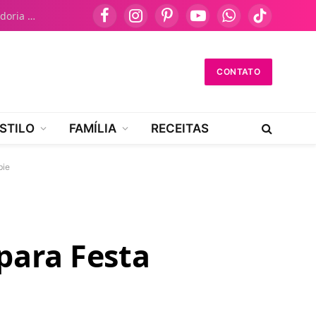
Como Falar no Atendimento Dasa: Guia Definitivo da Ouvidoria NAV
Facebook
Instagram
Pinterest
YouTube
WhatsApp
TikTok
CONTATO
STILO
FAMÍLIA
RECEITAS
bie
para Festa