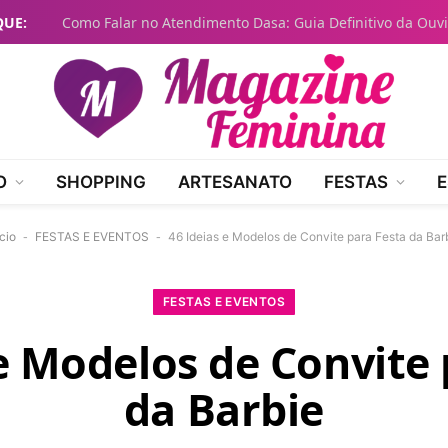
QUE:
O
SHOPPING
ARTESANATO
FESTAS
E
ício
-
FESTAS E EVENTOS
-
46 Ideias e Modelos de Convite para Festa da Bar
FESTAS E EVENTOS
 e Modelos de Convite 
da Barbie