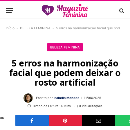
Início
-
BELEZA FEMININA
-
5 erros na harmonização facial que podem deixar o rosto artificial
BELEZA FEMININA
5 erros na harmonização
facial que podem deixar o
rosto artificial
Escrito por
Isabella Mendes
11/08/2025
Tempo de Leitura 14 Mins
0
Visualizações
 ou