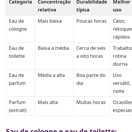
Categoria
Concentração
Durabilidade
Melhor
relativa
típica
uso
Eau de
Mais baixa
Poucas horas
Calor,
cologne
retoque
rápidos
Eau de
Baixa a média
Cerca de seis
Trabalho
toilette
a oito horas
rotina
diurna
Eau de
Média a alta
Boa parte do
Uso
parfum
dia
versátil,
noite
Parfum
Mais alta
Muitas horas
Ocasiõe
(extrait)
especiai
Eau de cologne e eau de toilette: