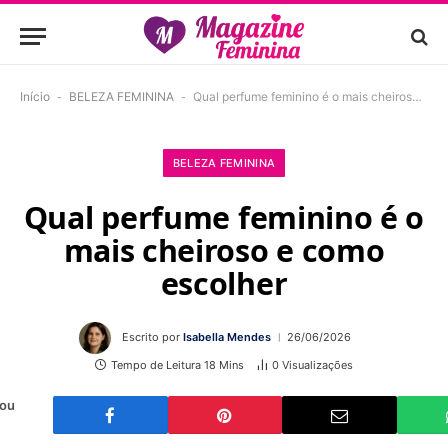
Início
-
BELEZA FEMININA
-
Qual perfume feminino é o mais cheiroso e como escolher
BELEZA FEMININA
Qual perfume feminino é o
mais cheiroso e como
escolher
Escrito por
Isabella Mendes
26/06/2026
Tempo de Leitura 18 Mins
0
Visualizações
 ou